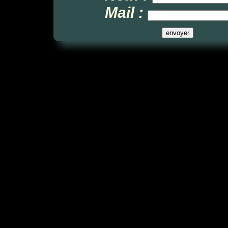
Mail :
Ma Symphonie éle
dansée par le ma
(Butoh Seryukai
Octobre : Festiv