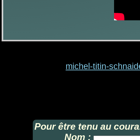
Novembre : Festiv
michel-titin-schnaide
10
Ma pièce "Octuor
dansée par 
Pour être tenu au coura
Nom :