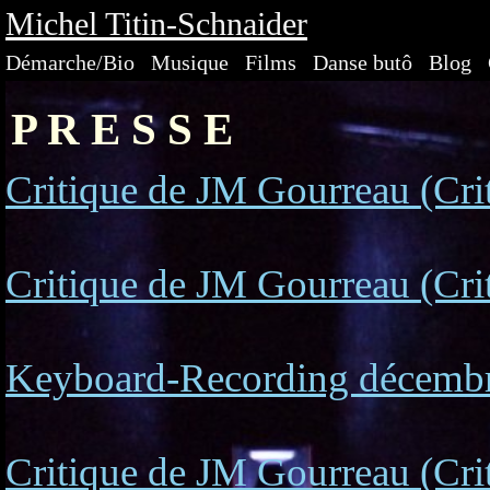
Michel Titin-Schnaider
Démarche/Bio
Musique
Films
Danse butô
Blog
P R E S S E
Critique de JM Gourreau (Crit
Critique de JM Gourreau (Cri
Keyboard-Recording décembre
Critique de JM Gourreau (Cri